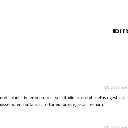
NEXT P
28. December
rbi blandit in fermentum et sollicitudin ac orci phasellus egestas tel
ndisse potenti nullam ac tortor eu turpis egestas pretium.
28. December