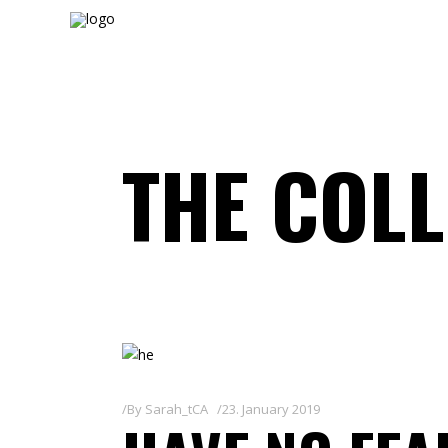
THE COLL
By
Sarah_tCA
23. January 2019