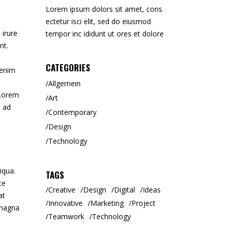
Lorem ipsum dolors sit amet, cons
ectetur isci elit, sed do eiusmod
 irure
tempor inc ididunt ut ores et dolore
nt.
CATEGORIES
 enim
Allgemein
 Lorem
Art
m ad
Contemporary
Design
Technology
iqua.
TAGS
te
Creative
Design
Digital
Ideas
at
Innovative
Marketing
Project
 magna
Teamwork
Technology